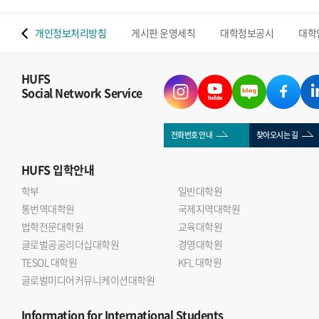
 맵
개인정보처리방침
게시판 운영세칙
대학정보공시
대학
HUFS
Social Network Service
전화번호 안내
찾아오시는 길
HUFS
입학안내
학부
일반대학원
통번역대학원
국제지역대학원
법학전문대학원
교육대학원
글로벌공공리더십대학원
경영대학원
TESOL 대학원
KFL 대학원
글로벌미디어커뮤니케이션대학원
Information
for International Students