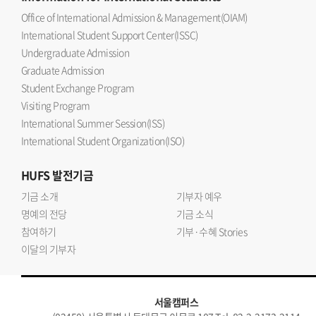
Office of International Admission & Management(OIAM)
International Student Support Center(ISSC)
Undergraduate Admission
Graduate Admission
Student Exchange Program
Visiting Program
International Summer Session(ISS)
International Student Organization(ISO)
HUFS
발전기금
기금 소개
기부자 예우
명예의 전당
기금 소식
참여하기
기부·수혜 Stories
이달의 기부자
서울캠퍼스