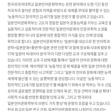
한국외국어대학교 일본언어문화학부는 관련 분야에서 오랜 기간 동안
차곡차곡 쌓아온 경험과 저력을 바탕으로 세계를 무대로 활약할 수 있는
‘능동적이고 창의적인 21세기형 일본 전문가’를 양성하고 있습니다.
일본언어문화학부는 고도의 정밀한 일본어 운용능력을 키우는 교육은 물
실용적이고 심층적이며 전문적인 일본언어문화의 인문과학적 소양을
함양할 뿐만 아니라 일본에 대한 종합적인 지식을 갖는 인재 양성을
목적으로 합니다. 일본언어문화학부는 ‘일본어를 대상으로 한 언어학과
문학+일본문화+통번역+일본 관련 인문학’과 함께 정보화시대에 발맞
‘IT와 일본어 빅데이터 분석’까지 더한 다양한 교과 구성체계를 갖추고
있습니다. 이러한 교과 구성체계를 통해서 ‘일본의 언어와 문화에 대한
창의적인 이해·해석역량’과 ‘능동적인 문제 해결을 위한 일본 언어와 
전문적이고 종합적인 사고역량’ 그리고 ‘일본의 언어와 문화에 대한 능
세계에 발산할 수 있는 실행역량’을 양성합니다. 이같은 ‘능동적이고
창의적인 21세기형 일본전문가’를 배출하기 위해서 본 학부는 ‘우수 신
유치와 글로벌한 경쟁력을 갖춘 인재의 육성’, ‘전공 선택의 자율성 확대 
사회적 수요를 반영한 통합형 인재 교육’, 그리고 ‘한국외대
일본언어문화학부의 브랜드 가치 향상’에 운영의 초점을 두고 있습니다.
한국 최고의 일본 연구 거점, 일본언어문화학부의 나침반이 가리키는