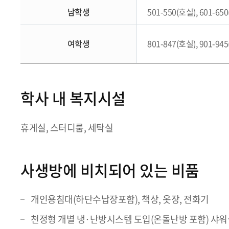
남학생
501-550(호실), 601-65
여학생
801-847(호실), 901-94
학사 내 복지시설
휴게실, 스터디룸, 세탁실
사생방에 비치되어 있는 비품
개인용침대(하단수납장포함), 책상, 옷장, 전화기
천정형 개별 냉·난방시스템 도입(온돌난방 포함) 샤워실 