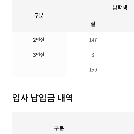
남학생
구분
실
2인실
147
3인실
3
150
입사 납입금 내역
구분