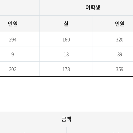
여학생
인원
실
인원
294
160
320
9
13
39
303
173
359
금액