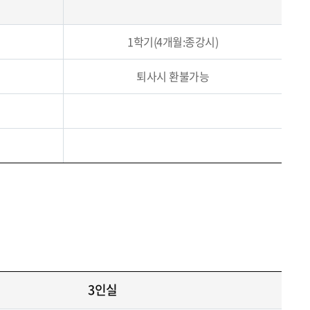
1학기(4개월:종강시)
퇴사시 환불가능
3인실