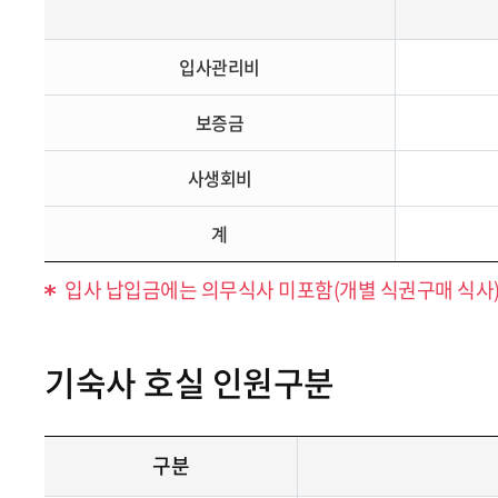
입사관리비
보증금
사생회비
계
입사 납입금에는 의무식사 미포함(개별 식권구매 식사
기숙사 호실 인원구분
구분