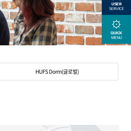
USER
SERVICE
QUICK
MENU
HUFS Dorm(글로벌)