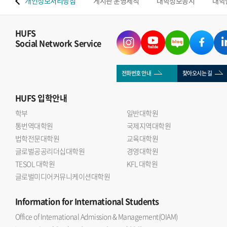
 맵
개인정보처리방침
게시판 운영세칙
대학정보공시
대학
HUFS
Social Network Service
전화번호 안내
찾아오시는 길
HUFS
입학안내
학부
일반대학원
통번역대학원
국제지역대학원
법학전문대학원
교육대학원
글로벌공공리더십대학원
경영대학원
TESOL 대학원
KFL 대학원
글로벌미디어커뮤니케이션대학원
Information
for International Students
Office of International Admission & Management(OIAM)