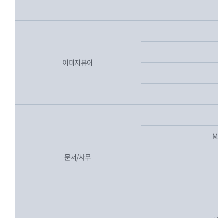
이미지뷰어
M
문서/사무