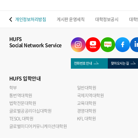
 맵
개인정보처리방침
게시판 운영세칙
대학정보공시
대학
HUFS
Social Network Service
전화번호 안내
찾아오시는 길
HUFS
입학안내
학부
일반대학원
통번역대학원
국제지역대학원
법학전문대학원
교육대학원
글로벌공공리더십대학원
경영대학원
TESOL 대학원
KFL 대학원
글로벌미디어커뮤니케이션대학원