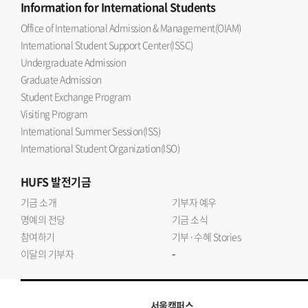
Information
for International Students
Office of International Admission & Management(OIAM)
International Student Support Center(ISSC)
Undergraduate Admission
Graduate Admission
Student Exchange Program
Visiting Program
International Summer Session(ISS)
International Student Organization(ISO)
HUFS
발전기금
기금 소개
기부자 예우
명예의 전당
기금 소식
참여하기
기부·수혜 Stories
-
이달의 기부자
서울캠퍼스