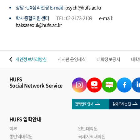
상담·UX심리전공 E-mail :
psych@hufs.ac.kr
학사종합지원센터
TEL: 02-2173-2109
e-mail:
haksaseoul@hufs.ac.kr
 맵
개인정보처리방침
게시판 운영세칙
대학정보공시
대학
HUFS
Social Network Service
전화번호 안내
찾아오시는 길
HUFS
입학안내
학부
일반대학원
통번역대학원
국제지역대학원