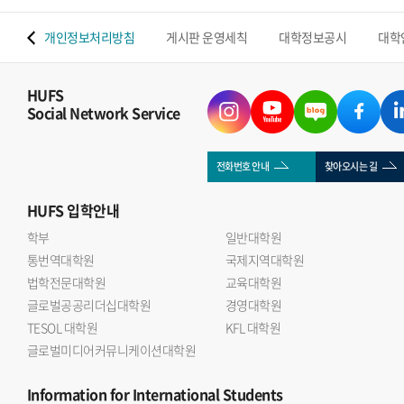
 맵
개인정보처리방침
게시판 운영세칙
대학정보공시
대학
HUFS
Social Network Service
전화번호 안내
찾아오시는 길
HUFS
입학안내
학부
일반대학원
통번역대학원
국제지역대학원
법학전문대학원
교육대학원
글로벌공공리더십대학원
경영대학원
TESOL 대학원
KFL 대학원
글로벌미디어커뮤니케이션대학원
Information
for International Students