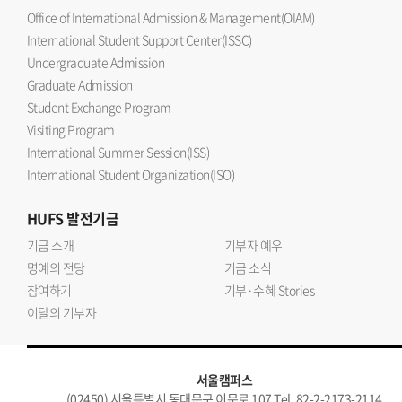
Office of International Admission & Management(OIAM)
International Student Support Center(ISSC)
Undergraduate Admission
Graduate Admission
Student Exchange Program
Visiting Program
International Summer Session(ISS)
International Student Organization(ISO)
HUFS
발전기금
기금 소개
기부자 예우
명예의 전당
기금 소식
참여하기
기부·수혜 Stories
이달의 기부자
서울캠퍼스
(02450) 서울특별시 동대문구 이문로 107 Tel. 82-2-2173-2114