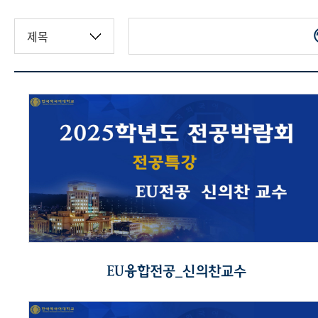
EU융합전공_신의찬교수