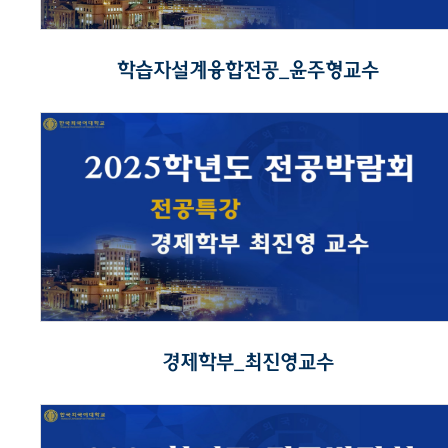
학습자설계융합전공_윤주형교수
경제학부_최진영교수