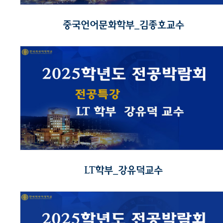
중국언어문화학부_김종호교수
LT학부_강유덕교수