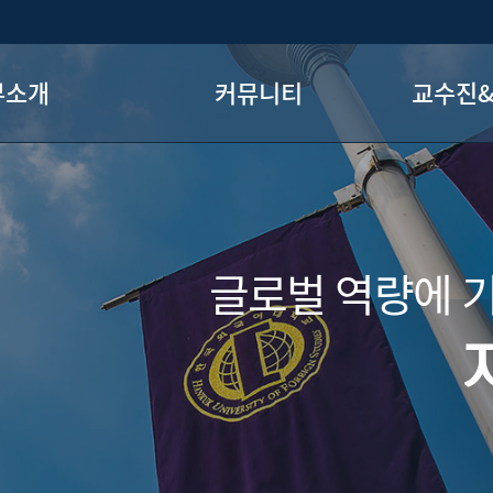
부소개
커뮤니티
교수진&
 인사말
공지사항
교수
공소개
자료실
글로벌 역량에 
 전공 특강
사진첩
는 길
FAQ