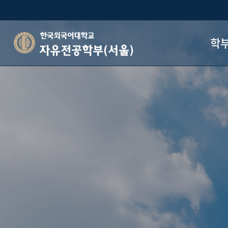
학
자유전공학부(서울)
학부장
전
전공박람회
오시