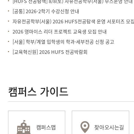
[HUFS 전공탐색] 8/8(토) 자유전공학부(서울) 부스운영 안내
[공통] 2026-2학기 수강신청 안내
자유전공학부(서울) 2026 HUFS전공탐색 운영 서포터즈 모
2026 영마이스 리더 프로젝트 교육생 모집 안내
[서울] 학부/계열 입학생의 학과·세부전공 신청 공고
[교육혁신원] 2026 HUFS 전공박람회
캠퍼스 가이드
캠퍼스맵
찾아오시는길
HUFSability
수강편람
종합