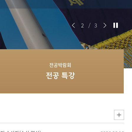
2
/
3
전공박람회
전공 특강